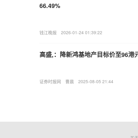
66.49%
钱江晚报
2026-01-24 01:39:22
高盛,：降新鸿基地产目标价至96港元
证券时报网
曹晨
2025-08-05 21:44
关