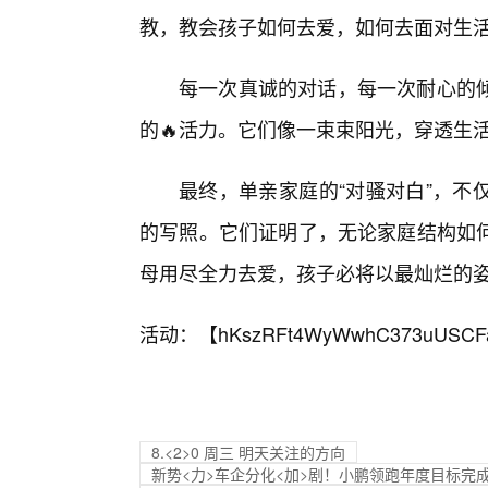
教，教会孩子如何去爱，如何去面对生
每一次真诚的对话，每一次耐心的
的🔥活力。它们像一束束阳光，穿透生
最终，单亲家庭的“对骚对白”，不
的写照。它们证明了，无论家庭结构如
母用尽全力去爱，孩子必将以最灿烂的
活动：【
hKszRFt4WyWwhC373uUSCF
8.<2>0 周三 明天关注的方向
新势<力>车企分化<加>剧！小鹏领跑年度目标完